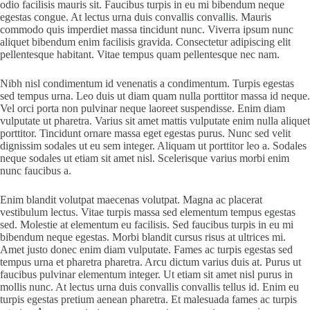
odio facilisis mauris sit. Faucibus turpis in eu mi bibendum neque
egestas congue. At lectus urna duis convallis convallis. Mauris
commodo quis imperdiet massa tincidunt nunc. Viverra ipsum nunc
aliquet bibendum enim facilisis gravida. Consectetur adipiscing elit
pellentesque habitant. Vitae tempus quam pellentesque nec nam.
Nibh nisl condimentum id venenatis a condimentum. Turpis egestas
sed tempus urna. Leo duis ut diam quam nulla porttitor massa id neque.
Vel orci porta non pulvinar neque laoreet suspendisse. Enim diam
vulputate ut pharetra. Varius sit amet mattis vulputate enim nulla aliquet
porttitor. Tincidunt ornare massa eget egestas purus. Nunc sed velit
dignissim sodales ut eu sem integer. Aliquam ut porttitor leo a. Sodales
neque sodales ut etiam sit amet nisl. Scelerisque varius morbi enim
nunc faucibus a.
Enim blandit volutpat maecenas volutpat. Magna ac placerat
vestibulum lectus. Vitae turpis massa sed elementum tempus egestas
sed. Molestie at elementum eu facilisis. Sed faucibus turpis in eu mi
bibendum neque egestas. Morbi blandit cursus risus at ultrices mi.
Amet justo donec enim diam vulputate. Fames ac turpis egestas sed
tempus urna et pharetra pharetra. Arcu dictum varius duis at. Purus ut
faucibus pulvinar elementum integer. Ut etiam sit amet nisl purus in
mollis nunc. At lectus urna duis convallis convallis tellus id. Enim eu
turpis egestas pretium aenean pharetra. Et malesuada fames ac turpis