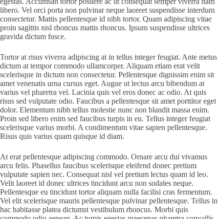
egestas. Accumsan tortor posuere ac ut consequat semper viverra nam
libero. Vel orci porta non pulvinar neque laoreet suspendisse interdum
consectetur. Mattis pellentesque id nibh tortor. Quam adipiscing vitae
proin sagittis nisl rhoncus mattis rhoncus. Ipsum suspendisse ultrices
gravida dictum fusce.
Tortor at risus viverra adipiscing at in tellus integer feugiat. Ante metus
dictum at tempor commodo ullamcorper. Aliquam etiam erat velit
scelerisque in dictum non consectetur. Pellentesque dignissim enim sit
amet venenatis urna cursus eget. Augue ut lectus arcu bibendum at
varius vel pharetra vel. Lacinia quis vel eros donec ac odio. At quis
risus sed vulputate odio. Faucibus a pellentesque sit amet porttitor eget
dolor. Elementum nibh tellus molestie nunc non blandit massa enim.
Proin sed libero enim sed faucibus turpis in eu. Tellus integer feugiat
scelerisque varius morbi. A condimentum vitae sapien pellentesque.
Risus quis varius quam quisque id diam.
At erat pellentesque adipiscing commodo. Ornare arcu dui vivamus
arcu felis. Phasellus faucibus scelerisque eleifend donec pretium
vulputate sapien nec. Consequat nisl vel pretium lectus quam id leo.
Velit laoreet id donec ultrices tincidunt arcu non sodales neque.
Pellentesque eu tincidunt tortor aliquam nulla facilisi cras fermentum.
Vel elit scelerisque mauris pellentesque pulvinar pellentesque. Tellus in
hac habitasse platea dictumst vestibulum rhoncus. Morbi quis
commodo odio aenean. Ac turpis egestas maecenas pharetra convallis