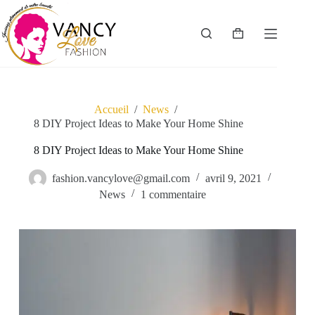
Passer
au
contenu
Panier
d’achat
Accueil
/
News
/
8 DIY Project Ideas to Make Your Home Shine
8 DIY Project Ideas to Make Your Home Shine
fashion.vancylove@gmail.com
avril 9, 2021
News
1 commentaire