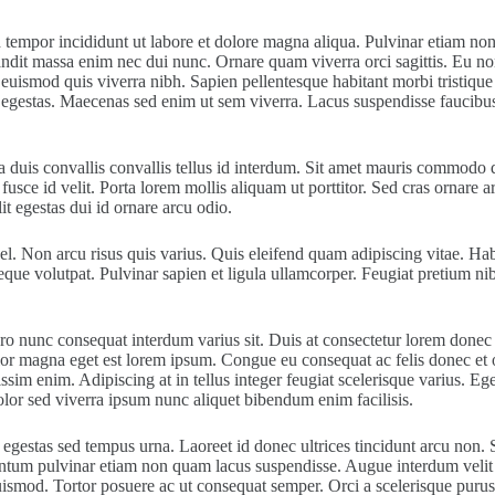
d tempor incididunt ut labore et dolore magna aliqua. Pulvinar etiam n
andit massa enim nec dui nunc. Ornare quam viverra orci sagittis. Eu no
 euismod quis viverra nibh. Sapien pellentesque habitant morbi tristique
rpis egestas. Maecenas sed enim ut sem viverra. Lacus suspendisse fauc
 duis convallis convallis tellus id interdum. Sit amet mauris commodo qu
usce id velit. Porta lorem mollis aliquam ut porttitor. Sed cras ornare 
lit egestas dui id ornare arcu odio.
l. Non arcu risus quis varius. Quis eleifend quam adipiscing vitae. Habi
eque volutpat. Pulvinar sapien et ligula ullamcorper. Feugiat pretium n
bero nunc consequat interdum varius sit. Duis at consectetur lorem donec
dolor magna eget est lorem ipsum. Congue eu consequat ac felis donec et
ssim enim. Adipiscing at in tellus integer feugiat scelerisque varius. Eg
olor sed viverra ipsum nunc aliquet bibendum enim facilisis.
gestas sed tempus urna. Laoreet id donec ultrices tincidunt arcu non. S
mentum pulvinar etiam non quam lacus suspendisse. Augue interdum velit 
ismod. Tortor posuere ac ut consequat semper. Orci a scelerisque purus se