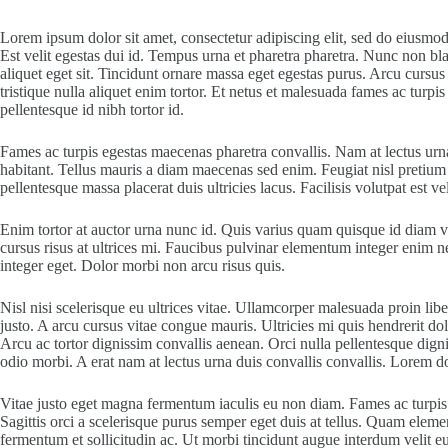
Lorem ipsum dolor sit amet, consectetur adipiscing elit, sed do eiusmo
Est velit egestas dui id. Tempus urna et pharetra pharetra. Nunc non bl
aliquet eget sit. Tincidunt ornare massa eget egestas purus. Arcu cursus
tristique nulla aliquet enim tortor. Et netus et malesuada fames ac tu
pellentesque id nibh tortor id.
Fames ac turpis egestas maecenas pharetra convallis. Nam at lectus urna
habitant. Tellus mauris a diam maecenas sed enim. Feugiat nisl pretium f
pellentesque massa placerat duis ultricies lacus. Facilisis volutpat est ve
Enim tortor at auctor urna nunc id. Quis varius quam quisque id diam ve
cursus risus at ultrices mi. Faucibus pulvinar elementum integer enim n
integer eget. Dolor morbi non arcu risus quis.
Nisl nisi scelerisque eu ultrices vitae. Ullamcorper malesuada proin li
justo. A arcu cursus vitae congue mauris. Ultricies mi quis hendrerit 
Arcu ac tortor dignissim convallis aenean. Orci nulla pellentesque digni
odio morbi. A erat nam at lectus urna duis convallis convallis. Lorem d
Vitae justo eget magna fermentum iaculis eu non diam. Fames ac turpis e
Sagittis orci a scelerisque purus semper eget duis at tellus. Quam ele
fermentum et sollicitudin ac. Ut morbi tincidunt augue interdum velit eu