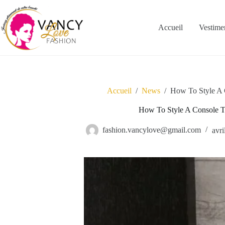
Passer
au
contenu
Accueil
Vestime
Accueil
/
News
/
How To Style A 
How To Style A Console T
fashion.vancylove@gmail.com
avri