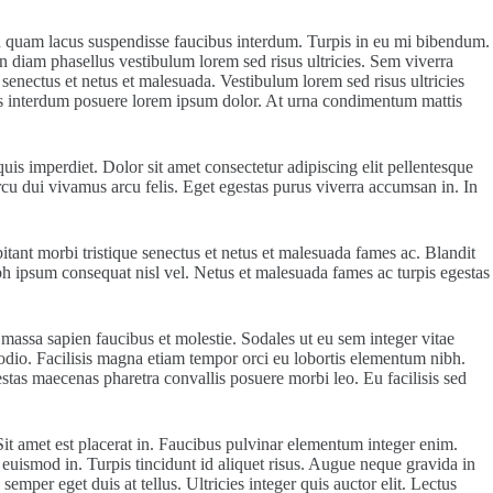
on quam lacus suspendisse faucibus interdum. Turpis in eu mi bibendum.
n diam phasellus vestibulum lorem sed risus ultricies. Sem viverra
 senectus et netus et malesuada. Vestibulum lorem sed risus ultricies
ibus interdum posuere lorem ipsum dolor. At urna condimentum mattis
is imperdiet. Dolor sit amet consectetur adipiscing elit pellentesque
arcu dui vivamus arcu felis. Eget egestas purus viverra accumsan in. In
tant morbi tristique senectus et netus et malesuada fames ac. Blandit
ibh ipsum consequat nisl vel. Netus et malesuada fames ac turpis egestas
 massa sapien faucibus et molestie. Sodales ut eu sem integer vitae
 odio. Facilisis magna etiam tempor orci eu lobortis elementum nibh.
estas maecenas pharetra convallis posuere morbi leo. Eu facilisis sed
it amet est placerat in. Faucibus pulvinar elementum integer enim.
euismod in. Turpis tincidunt id aliquet risus. Augue neque gravida in
mper eget duis at tellus. Ultricies integer quis auctor elit. Lectus